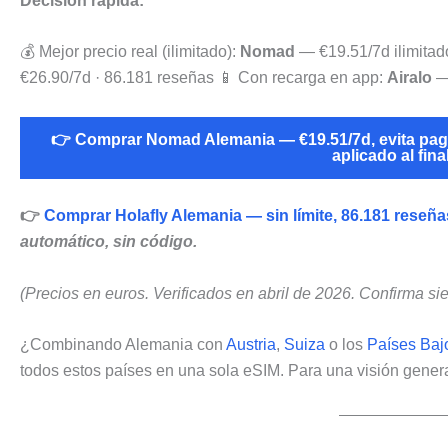
Decisión rápida:
💰 Mejor precio real (ilimitado):
Nomad
— €19.51/7d ilimitado
€26.90/7d · 86.181 reseñas 📱 Con recarga en app:
Airalo
— 
👉 Comprar Nomad Alemania — €19.51/7d, evita pa
aplicado al fina
👉
Comprar Holafly Alemania — sin límite, 86.181 reseñ
automático, sin código.
(Precios en euros. Verificados en abril de 2026. Confirma si
¿Combinando Alemania con
Austria
,
Suiza
o los
Países Baj
todos estos países en una sola eSIM. Para una visión gener