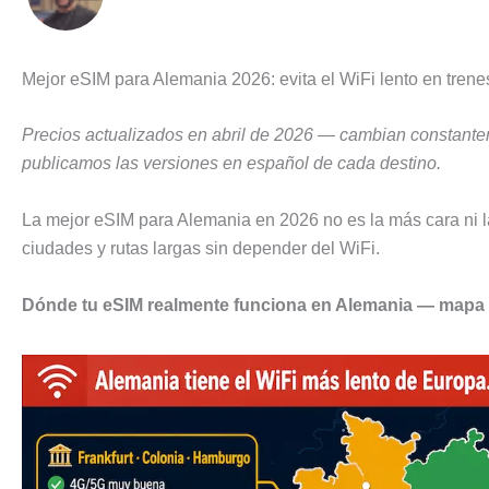
Mejor eSIM para Alemania 2026: evita el WiFi lento en trenes
Precios actualizados en abril de 2026 — cambian constante
publicamos las versiones en español de cada destino.
La mejor eSIM para Alemania en 2026 no es la más cara ni l
ciudades y rutas largas sin depender del WiFi.
Dónde tu eSIM realmente funciona en Alemania — mapa 