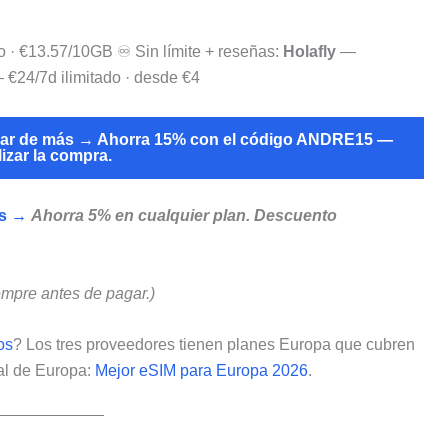
 · €13.57/10GB ♾️ Sin límite + reseñas:
Holafly
—
€24/7d ilimitado · desde €4
gar de más → Ahorra 15% con el código ANDRE15 —
lizar la compra.
as →
Ahorra 5% en cualquier plan. Descuento
empre antes de pagar.)
os
? Los tres proveedores tienen planes Europa que cubren
al de Europa:
Mejor eSIM para Europa 2026
.