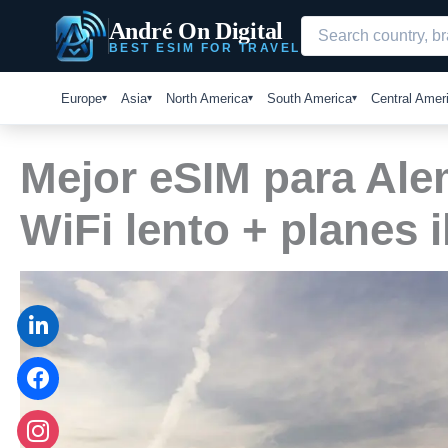
Ir
André On Digital
al
BEST ESIM FOR TRAVEL
contenido
Europe
Asia
North America
South America
Central Amer
Mejor eSIM para Alem
WiFi lento + planes 