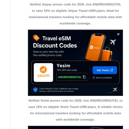
Verified Jetpac promo code for 2026. Use ANDREONDIGITAL
to save 10% on eligible Jetpac Travel eSIM plans. Ideal for
international travelers looking for affordable mobile data with
worldwide coverage.
Verified Yesim promo code for 2026. Use ANDREONDIGITAL to
save 15% on eligible Yesim Travel eSIM plans. A reliable choice
for international travelers looking for affordable mobile data
with worldwide coverage.