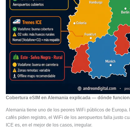
Cobertura eSIM en Alemania explicada — dónde funciona 
Alemania tiene uno de los peores WiFi públicos de Europa. E
cafés piden registro, el WiFi de los aeropuertos falla justo 
ICE es, en el mejor de los casos, irregular.