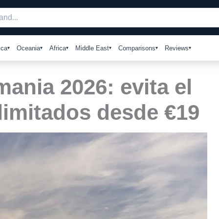
ica
Oceania
Africa
Middle East
Comparisons
Reviews
ania 2026: evita el
ilimitados desde €19