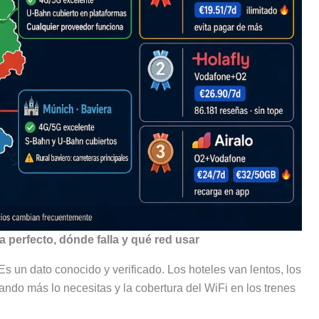
perfecto, dónde falla y qué red usar
s un dato conocido y verificado. Los hoteles van lentos, los
cuando más lo necesitas y la cobertura del WiFi en los trenes