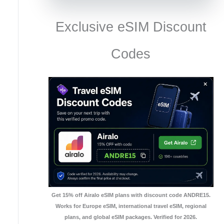
Exclusive eSIM Discount
Codes
Get 15% off Airalo eSIM plans with discount code ANDRE15.
Works for Europe eSIM, international travel eSIM, regional
plans, and global eSIM packages. Verified for 2026.