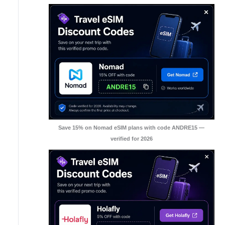
Save 15% on Nomad eSIM plans with code ANDRE15 —
verified for 2026