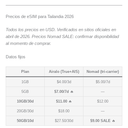
Precios de eSIM para Tailandia 2026
Todos los precios en USD. Verificados en sitios oficiales en
abril de 2026. Precios Nomad SALE: confirmar disponibilidad
al momento de comprar.
Datos fijos
Plan
Airalo (True+AIS)
Nomad (tri-carrier)
1GB
$4.00/3d
$5.00/7d
5GB
$7.00/7d
🔥
—
10GB/30d
$11.00
🔥
$12.00
20GB/30d
$18.00
—
50GB/10d
$27.50/30d
$9.00 SALE
🔥