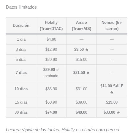
Datos ilimitados
Holafly
Airalo
Nomad (tri-
Duración
(True+DTAC)
(True+AIS)
carrier)
1 día
$4.90
—
—
3 días
$12.90
$9.50
🔥
—
5 días
$20.90
$15.00
—
$29.90
✅
7 días
$21.50
🔥
—
probado
$14.00 SALE
10 días
$36.90
$31.00
🔥
15 días
$50.90
$39.00
$19.00
30 días
$74.90
$49.00
$33.00
🔥
Lectura rápida de las tablas: Holafly es el más caro pero el