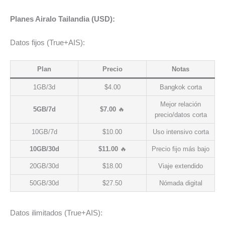
Planes Airalo Tailandia (USD):
Datos fijos (True+AIS):
Plan
Precio
Notas
1GB/3d
$4.00
Bangkok corta
Mejor relación
5GB/7d
$7.00
🔥
precio/datos corta
10GB/7d
$10.00
Uso intensivo corta
10GB/30d
$11.00
🔥
Precio fijo más bajo
20GB/30d
$18.00
Viaje extendido
50GB/30d
$27.50
Nómada digital
Datos ilimitados (True+AIS):