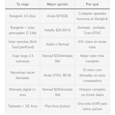
Tu viaje
Mejor opción
Por qué
Cualquier operador
Bangkok 3-5 días
Airalo $7/5GB
funciona en Bangkok
Bangkok + islas
Ilimitado · probado ·
Holafly $29.90/7d
principales (7-14d)
True+DTAC
Islas remotas (Koh
AIS clave en estas
Airalo o Nomad
Tao/Lipe/Kood)
islas
Viaje largo 2-4
Nomad $33/ilimitado
Mejor valor mes
semanas
30d
completo
El único con
Necesitas hacer
Airalo DTAC $9.90
llamadas en esta
llamadas
comparativa
Nómada digital 1+
Nomad $33/ilimitado
Hotspot completo
mes
30d
sin límite diario
Una sola eSIM para
Tailandia + SE Asia
Plan Asia (todos)
varios países