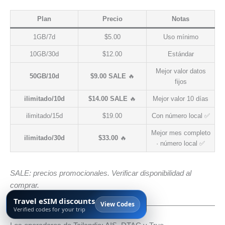
Plan
Precio
Notas
1GB/7d
$5.00
Uso mínimo
10GB/30d
$12.00
Estándar
Mejor valor datos
50GB/10d
$9.00 SALE
🔥
fijos
ilimitado/10d
$14.00 SALE
🔥
Mejor valor 10 días
ilimitado/15d
$19.00
Con número local ✅
Mejor mes completo
ilimitado/30d
$33.00
🔥
· número local ✅
SALE: precios promocionales. Verificar disponibilidad al
comprar.
Travel eSIM discounts
View Codes
Verified codes for your trip