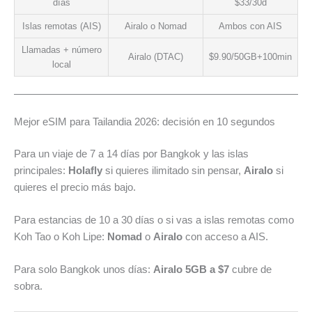
días
$33/30d
Islas remotas (AIS)
Airalo o Nomad
Ambos con AIS
Llamadas + número
Airalo (DTAC)
$9.90/50GB+100min
local
Mejor eSIM para Tailandia 2026: decisión en 10 segundos
Para un viaje de 7 a 14 días por Bangkok y las islas
principales:
Holafly
si quieres ilimitado sin pensar,
Airalo
si
quieres el precio más bajo.
Para estancias de 10 a 30 días o si vas a islas remotas como
Koh Tao o Koh Lipe:
Nomad
o
Airalo
con acceso a AIS.
Para solo Bangkok unos días:
Airalo 5GB a $7
cubre de
sobra.