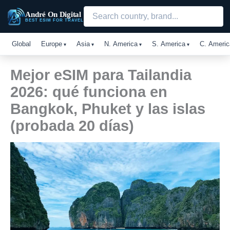
Ir
André On Digital
al
BEST ESIM FOR TRAVEL
contenido
Global
Europe
Asia
N. America
S. America
C. Americ
Mejor eSIM para Tailandia
2026: qué funciona en
Bangkok, Phuket y las islas
(probada 20 días)